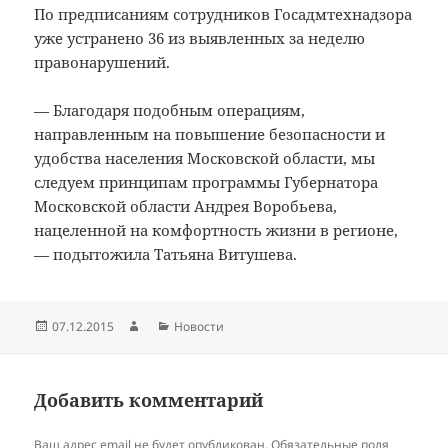
По предписаниям сотрудников Госадмтехнадзора
уже устранено 36 из выявленных за неделю
правонарушений.
— Благодаря подобным операциям,
направленным на повышение безопасности и
удобства населения Московской области, мы
следуем принципам программы Губернатора
Московской области Андрея Воробьева,
нацеленной на комфортность жизни в регионе,
— подытожила Татьяна Витушева.
Опубликовано
Автор
Рубрики
07.12.2015
Новости
Добавить комментарий
Ваш адрес email не будет опубликован.
Обязательные поля