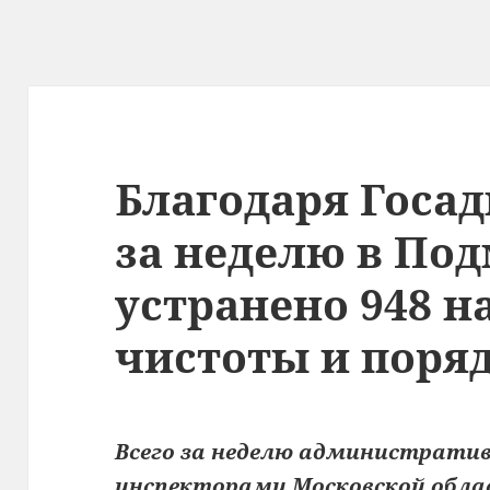
Благодаря Госа
за неделю в По
устранено 948 
чистоты и поря
Всего за неделю администрати
инспекторами Московской облас