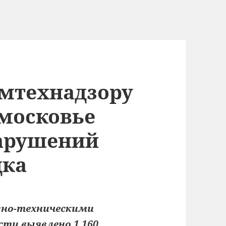
дмтехнадзору
дмосковье
нарушений
дка
вно-техническими
ти выявлено 1 160