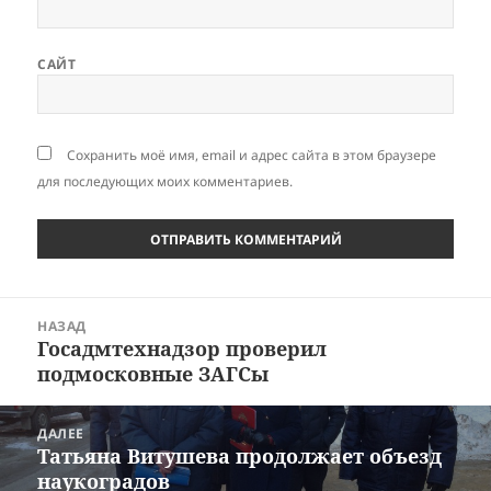
САЙТ
Сохранить моё имя, email и адрес сайта в этом браузере
для последующих моих комментариев.
Навигация
НАЗАД
по
Госадмтехнадзор проверил
Предыдущая
записям
подмосковные ЗАГСы
запись:
ДАЛЕЕ
Татьяна Витушева продолжает объезд
Следующая
наукоградов
запись: