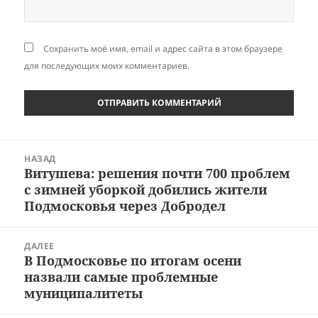
Сохранить моё имя, email и адрес сайта в этом браузере
для последующих моих комментариев.
Навигация
НАЗАД
по
Витушева: решения почти 700 проблем
Предыдущая
записям
с зимней уборкой добились жители
запись:
Подмосковья через Добродел
ДАЛЕЕ
В Подмосковье по итогам осени
Следующая
назвали самые проблемные
запись:
муниципалитеты