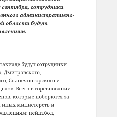
 сентября, сотрудники
твенного административно-
ой области будут
авлениям.
такиаде будут сотрудники
, Дмитровского,
ого, Солнечногорского и
елов. Всего в соревновании
нов, которые поборются за
и иных министерств и
равлениям: пейнтбол,