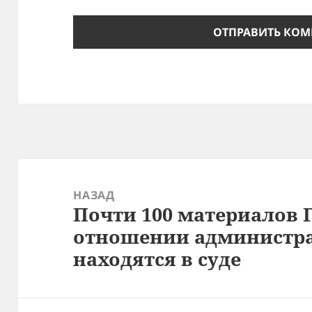
Навигация
по
НАЗАД
Почти 100 материалов 
записям
Предыдущая
отношении администра
запись:
находятся в суде