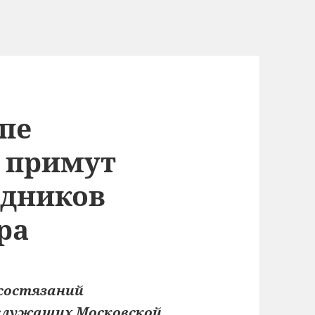
пе
 примут
удников
ра
 состязаний
служащих Московской