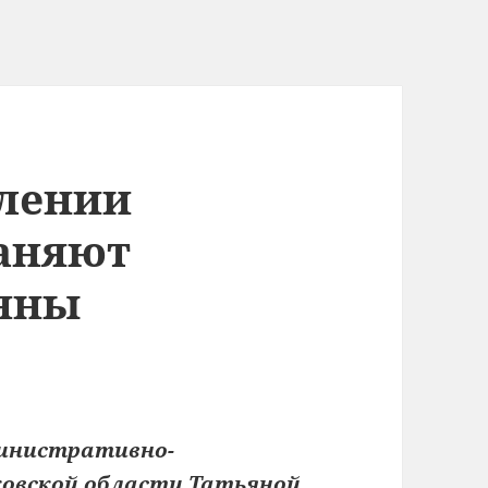
елении
раняют
ьяны
инистративно-
овской области Татьяной