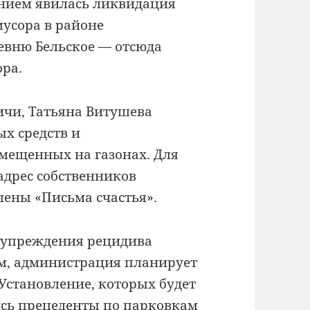
нием явилась ликвидация
мусора в районе
ревню Бельское — отсюда
ора.
ичи, Татьяна Витушева
х средств и
мещенных на газонах. Для
адрес собственников
лены «Письма счастья».
едупреждения рецидива
м, администрация планирует
Установление, которых будет
ись прецеденты по парковкам