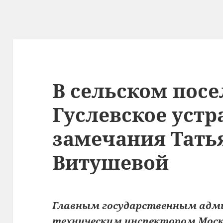
В сельском пос
Гуслевское уст
замечания Тат
Витушевой
Главным государственным адм
техническим инспектором Моск