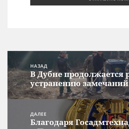
Навигация
по
НАЗАД
В Дубне продолжается 
записям
Предыдущая
устранению замечаний
запись:
ДАЛЕЕ
Благодаря Госадмтехна
Следующая