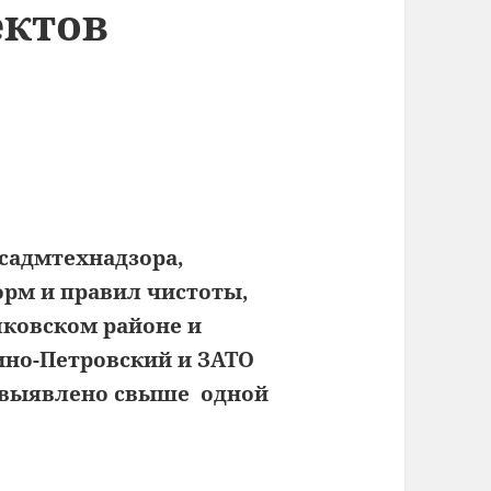
ектов
садмтехнадзора,
рм и правил чистоты,
лковском районе и
ино-Петровский и ЗАТО
а выявлено свыше одной