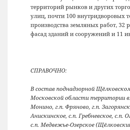
территорий рынков и других торго
улиц, почти 100 внутридворовых т
производства земляных работ, 32 
фасад зданий и сооружений и 11 и
СПРАВОЧНО:
В состав поднадзорной Щёлковско
Московской области территории вхо
Монино, г.п. Фряново, г.п. Загорянски
Анискинское, с.п. Гребневское, с.п. О
с.п. Медвежье-Озерское (Щёлковск