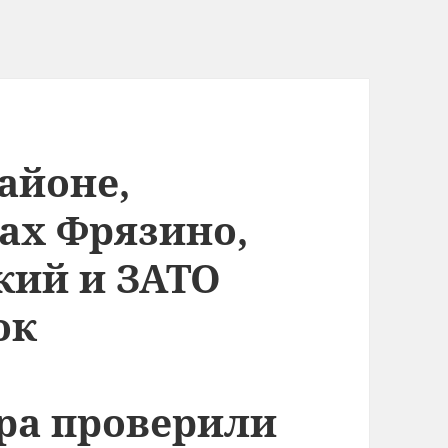
айоне,
гах Фрязино,
кий и ЗАТО
ок
ра проверили