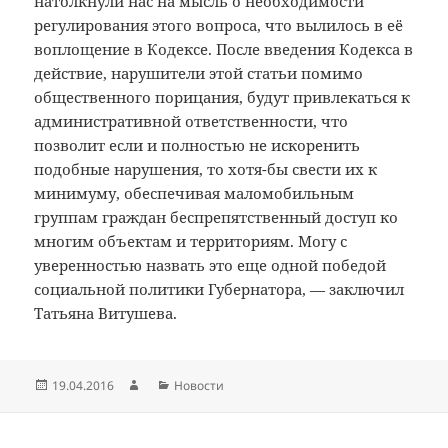
натолкнули нас на мысль о необходимости
регулирования этого вопроса, что вылилось в её
воплощение в Кодексе. После введения Кодекса в
действие, нарушители этой статьи помимо
общественного порицания, будут привлекаться к
административной ответственности, что
позволит если и полностью не искоренить
подобные нарушения, то хотя-бы свести их к
минимуму, обеспечивая маломобильным
группам граждан беспрепятственный доступ ко
многим объектам и территориям. Могу с
уверенностью назвать это еще одной победой
социальной политики Губернатора, — заключил
Татьяна Витушева.
Опубликовано
Автор
Рубрики
19.04.2016
Новости