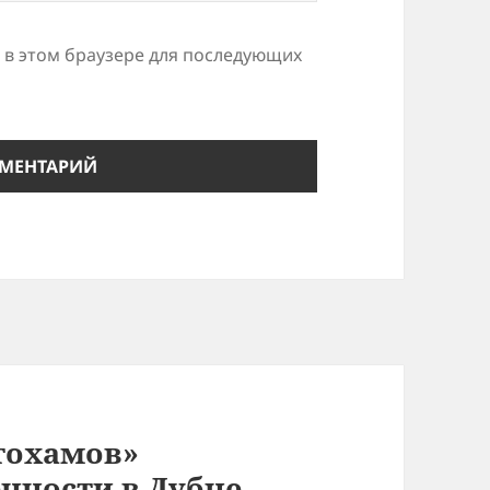
а в этом браузере для последующих
втохамов»
енности в Дубне