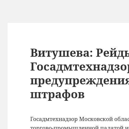
Витушева: Рейд
Госадмтехнадзо
предупреждения
штрафов
Госадмтехнадзор Московской облас
торгово-промышленной палатой и