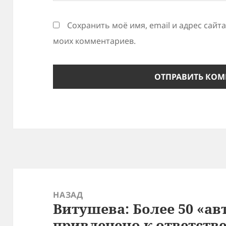
Сохранить моё имя, email и адрес сайт
моих комментариев.
Навигация
по
НАЗАД
Витушева: Более 50 «а
записям
Предыдущая
привлечено к ответств
запись: