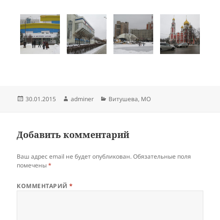
Опубликовано
Автор
Рубрики
30.01.2015
adminer
Витушева
,
МО
Добавить комментарий
Ваш адрес email не будет опубликован.
Обязательные поля
помечены
*
КОММЕНТАРИЙ
*